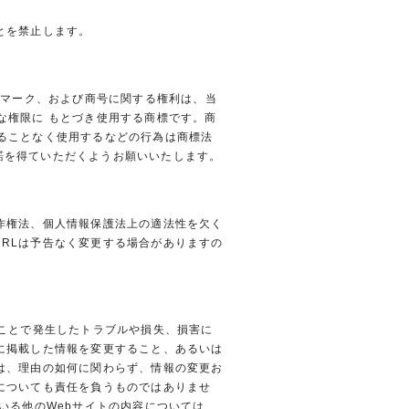
とを禁止します。
スマーク、および商号に関する権利は、当
な権限に もとづき使用する商標です。商
ることなく使用するなどの行為は商標法
諾を得ていただくようお願いいたします。
作権法、個人情報保護法上の適法性を欠く
RLは予告なく変更する場合がありますの
ることで発生したトラブルや損失、損害に
に掲載した情報を変更すること、あるいは
は、理由の如何に関わらず、情報の変更お
についても責任を負うものではありませ
いる他のWebサイトの内容については、