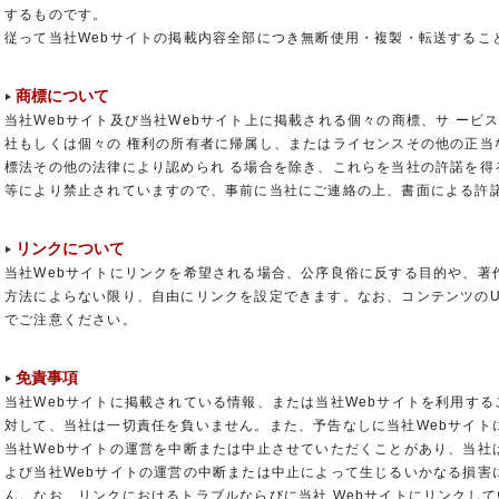
するものです。
従って当社Webサイトの掲載内容全部につき無断使用・複製・転送するこ
商標について
当社Webサイト及び当社Webサイト上に掲載される個々の商標、サ ービ
社もしくは個々の 権利の所有者に帰属し、またはライセンスその他の正当
標法その他の法律により認められ る場合を除き、これらを当社の許諾を得
等により禁止されていますので、事前に当社にご連絡の上、書面による許
リンクについて
当社Webサイトにリンクを希望される場合、公序良俗に反する目的や、著
方法によらない限り、自由にリンクを設定できます。なお、コンテンツのU
でご注意ください。
免責事項
当社Webサイトに掲載されている情報、または当社Webサイトを利用す
対して、当社は一切責任を負いません。また、予告なしに当社Webサイト
当社Webサイトの運営を中断または中止させていただくことがあり、当社
よび当社Webサイトの運営の中断または中止によって生じるいかなる損害
ん。なお、リンクにおけるトラブルならびに当社 Webサイトにリンクして