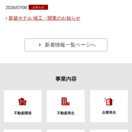
2026/07/08
お知らせ
新築ホテル 竣工・開業のお知らせ
2026/06/19
お知らせ
新着情報一覧ページへ
新サービス「ゴルフ場経営ダッシュボード」提供開始
2026/06/15
お知らせ
B-Den33号ファンド組成・キャンペーン実施のお知らせ
事業内容
2026/06/10
お知らせ
クマシュー工務店 系統用蓄電所PJ推進のお知らせ
企業再生
不動産開発
不動産再生
2026/06/09
お知らせ